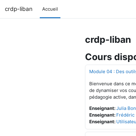
Passer au contenu principal
crdp-liban
Accueil
crdp-liban
Cours disp
Module 04 : Des outil
Bienvenue dans ce mod
de dynamiser vos cour
pédagogie active, dan
Enseignant:
Julia Bo
Enseignant:
Frédéric
Enseignant:
Utilisate