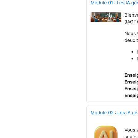
Module 01 : Les IA gé
Bienve
(IAGT
Nous y
deux t
Ensei
Ensei
Ensei
Ensei
Module 02 : Les IA gé
Vous v
seules